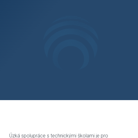
Úzká spolupráce s technickými školami je pro