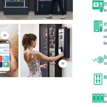
P
k
V
o
08
n
b
S
z
09
K
C
s