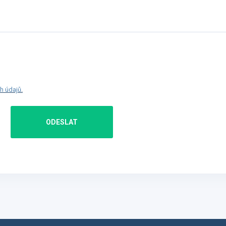
h údajů
.
ODESLAT