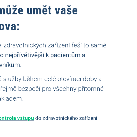
může umět vaše
ova:
a zdravotnických zařízení řeší to samé
co nejpřívětivější k pacientům a
vníkům
.
é služby během celé otevírací doby a
ejmě bezpečí pro všechny přítomné
ákladem.
ontrola vstupu
do zdravotnického zařízení