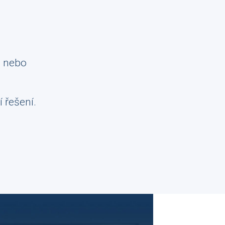
m nebo
í řešení.