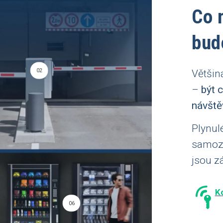
Co 
bud
Většin
02
–
být 
návšt
ě
Plynul
samozř
jsou z
K
06