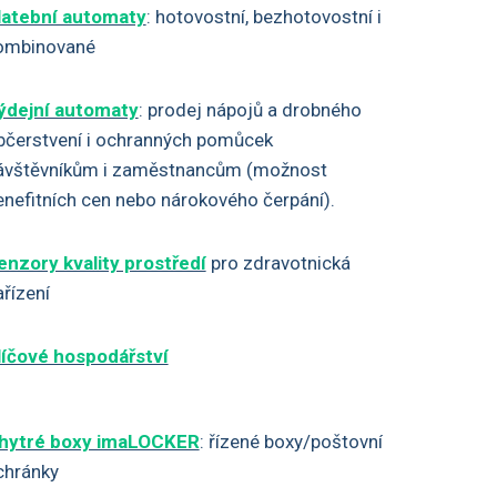
latební automaty
: hotovostní, bezhotovostní i
ombinované
ýdejní automaty
: prodej nápojů a drobného
bčerstvení i ochranných pomůcek
ávštěvníkům i zaměstnancům (možnost
enefitních cen nebo nárokového čerpání).
enzory kvality prostředí
pro zdravotnická
ařízení
líčové hospodářství
hytré boxy imaLOCKER
: řízené boxy/poštovní
chránky