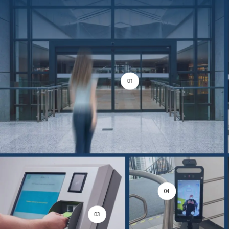
01
04
03