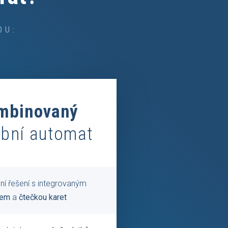
OU:
mbinovaný
ební automat
ní řešení s integrovaným
rem
a
čtečkou karet