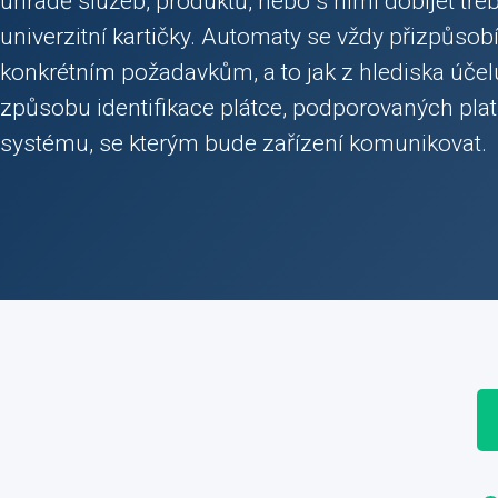
úhradě služeb, produktů, nebo s nimi dobíjet tře
univerzitní kartičky. Automaty se vždy přizpůsob
konkrétním požadavkům, a to jak z hlediska účelu
způsobu identifikace plátce, podporovaných plat
systému, se kterým bude zařízení komunikovat.