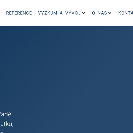
REFERENCE
VÝZKUM A VÝVOJ
O NÁS
KONT
řadě
atků,