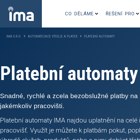
CO DĚLÁME
ŘEŠENÍ PRO
IMA S.R.O.
AUTOMATIZACE VÝDEJE A PLATEB
PLATEBNÍ AUTOMATY
Platební automaty
Snadné, rychlé a zcela bezobslužné platby na
jakémkoliv pracovišti.
Platební automaty IMA najdou uplatnění na celé 
pracovišť. Využít je můžete k platbám pokut, popl