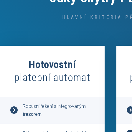
HLAVNÍ KRITÉRIA P
Hotovostní
platební automat
Robusní řešení s integrovaným
trezorem