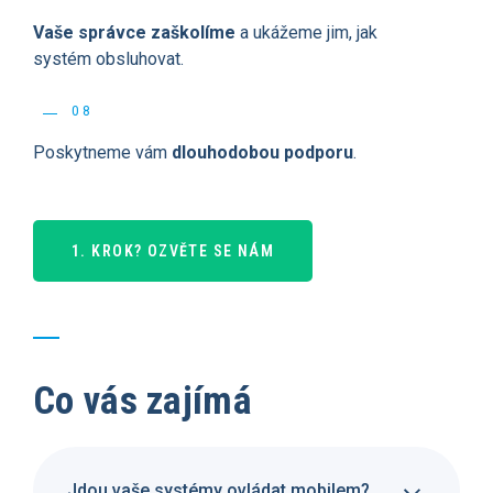
Vaše správce zaškolíme
a ukážeme jim, jak
systém obsluhovat.
08
Poskytneme vám
dlouhodobou podporu
.
1. KROK? OZVĚTE SE NÁM
Co vás zajímá
Jdou vaše systémy ovládat mobilem?