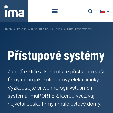
ÚVOD
KONTROLA PŘÍSTUPU A POHYBU OSOB
PŘÍSTUPOVÉ SYSTÉMY
Přístupové systémy
Zahoďte klíče a kontrolujte přístup do vaší
firmy nebo jakékoli budovy elektronicky.
Vyzkoušejte si technologii
vstupních
systémů imaPORTER
, kterou využívají
největší české firmy i malé bytové domy.