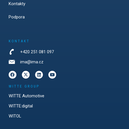
Kontakty
Podpora
KONTAKT
+420 251 081 097
ima@ima.cz
WITTE GROUP
WITTE Automotive
WITTE:digital
WITOL