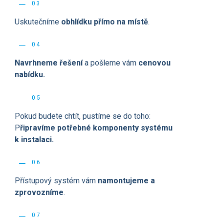
03
Uskutečníme
obhlídku přímo na místě
.
04
Navrhneme řešení
a pošleme vám
cenovou
nabídku.
05
Pokud budete chtít, pustíme se do toho:
P
řipravíme potřebné komponenty systému
k instalaci.
06
Přístupový systém vám
namontujeme a
zprovozníme
.
07