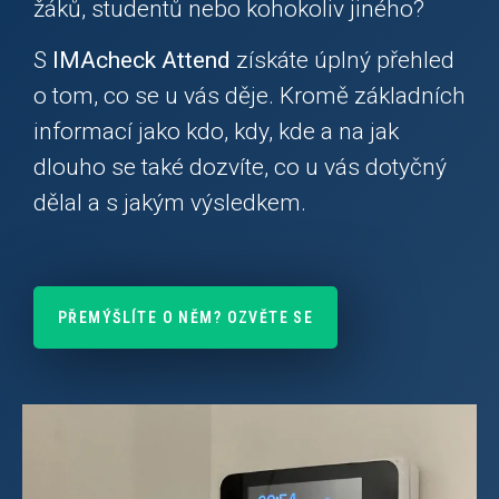
žáků, studentů nebo kohokoliv jiného?
S
IMAcheck Attend
získáte úplný přehled
o tom, co se u vás děje. Kromě základních
informací jako kdo, kdy, kde a na jak
dlouho se také dozvíte, co u vás dotyčný
dělal a s jakým výsledkem.
PŘEMÝŠLÍTE O NĚM? OZVĚTE SE