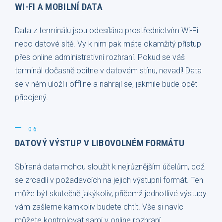
WI-FI A MOBILNÍ DATA
Data z terminálu jsou odesílána prostřednictvím Wi-Fi
nebo datové sítě. Vy k nim pak máte okamžitý přístup
přes online administrativní rozhraní. Pokud se váš
terminál dočasně ocitne v datovém stínu, nevadí! Data
se v něm uloží i offline a nahrají se, jakmile bude opět
připojený.
06
DATOVÝ VÝSTUP V LIBOVOLNÉM FORMÁTU
Sbíraná data mohou sloužit k nejrůznějším účelům, což
se zrcadlí v požadavcích na jejich výstupní formát. Ten
může být skutečně jakýkoliv, přičemž jednotlivé výstupy
vám zašleme kamkoliv budete chtít. Vše si navíc
můžete kontrolovat sami v online rozhraní.