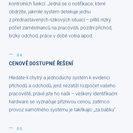
kontrolních funkcí. Jedná se o notifikace, které
obdržíte, jakmile systém detekuje jednu
z přednastavených rizikových situací – příliš nízký
počet zaměstnanců na pracovišti, pozdní příchod,
brzký odchod, práce v době volna apod.
04
CENOVĚ DOSTUPNÉ ŘEŠENÍ
Hledáte-li chytrý a jednoduchý systém k evidenci
příchodů a odchodů, jenž nezatíží rozpočet vašeho
pracoviště, právě jste ho našli – veškerý identifikační
hardware se vyznačuje příznivou cenou, zatímco
provoz samotného systému je takříkajíc „za babku“.
05