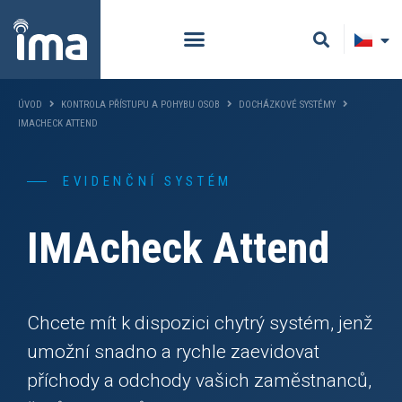
ÚVOD
KONTROLA PŘÍSTUPU A POHYBU OSOB
DOCHÁZKOVÉ SYSTÉMY
IMACHECK ATTEND
EVIDENČNÍ SYSTÉM
IMAcheck Attend
Chcete mít k dispozici chytrý systém, jenž
umožní snadno a rychle zaevidovat
příchody a odchody vašich zaměstnanců,