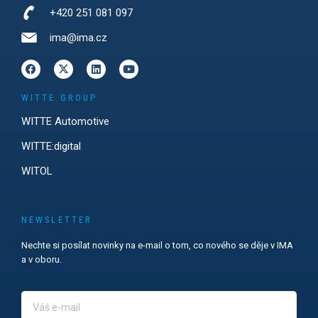
+420 251 081 097
ima@ima.cz
WITTE GROUP
WITTE Automotive
WITTE:digital
WITOL
NEWSLETTER
Nechte si posílat novinky na e-mail o tom, co nového se děje v IMA
a v oboru.