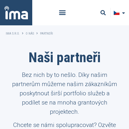
IMA S.R.O.
O NÁS
PARTNEŘI
Naši partneři
Bez nich by to nešlo. Díky našim
partnerům můžeme našim zákazníkům
poskytnout širší portfolio služeb a
podílet se na mnoha grantových
projektech.
Chcete se námi spolupracovat? Ozvěte