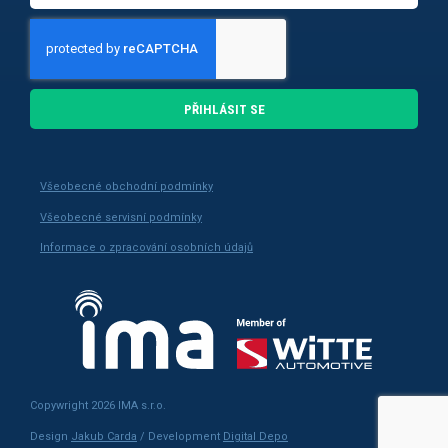
PŘIHLÁSIT SE
Všeobecné obchodní podmínky
Všeobecné servisní podmínky
Informace o zpracování osobních údajů
Copywright 2026 IMA s.r.o.
Design
Jakub Carda
/ Development
Digital Depo