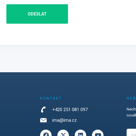
ODESLAT
KONTAKT
NEW
+420 251 081 097
Necht
novéh
ima@ima.cz