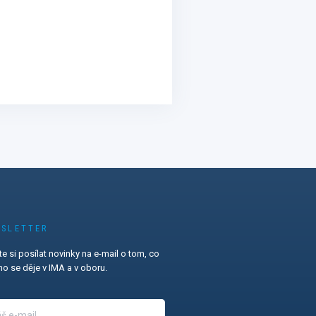
SLETTER
e si posílat novinky na e-mail o tom, co
o se děje v IMA a v oboru.