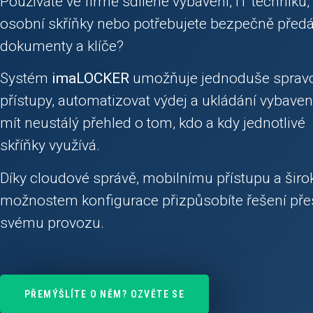
Používáte ve firmě sdílené vybavení, IT techniku,
osobní skříňky nebo potřebujete bezpečně předá
dokumenty a klíče?
Systém
imaLOCKER
umožňuje jednoduše sprav
přístupy, automatizovat výdej a ukládání vybaven
mít neustálý přehled o tom, kdo a kdy jednotlivé
skříňky využívá.
Díky cloudové správě, mobilnímu přístupu a šir
možnostem konfigurace přizpůsobíte řešení př
svému provozu.
PŘEMÝŠLÍTE O NĚM? OZVĚTE SE