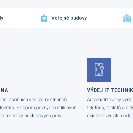
dy
Veřejné budovy
TNA
VÝDEJ IT TECHNI
dání osobních věcí zaměstnanců,
Automatizovaný výdej
štěvníků. Podpora pevných i sdílených
telefonů, tabletů a da
ací a správy přístupových práv.
evidencí využití a odp