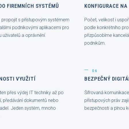
DO FIREMNÍCH SYSTÉMŮ
KONFIGURACE NA
 propojit s přístupovým systémem
Počet, velikost i usp
lšími podnikovými aplikacemi pro
podle konkrétního pr
 uživatelů a oprávnění.
přizpůsobíme kancelá
podnikům.
06
NOSTI VYUŽITÍ
BEZPEČNÝ DIGITÁ
ten přes výdej IT techniky až po
Šifrovaná komunikace
ní, předávání dokumentů nebo
přístupových práv zaj
adel. Jeden systém, mnoho
bezpečnosti a plnou 
.