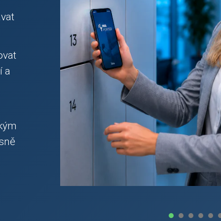
vat
ovat
í a
okým
esně