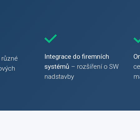
Integrace do firemních
On
různé
systémů
– rozšíření o SW
ce
ových
nadstavby
m