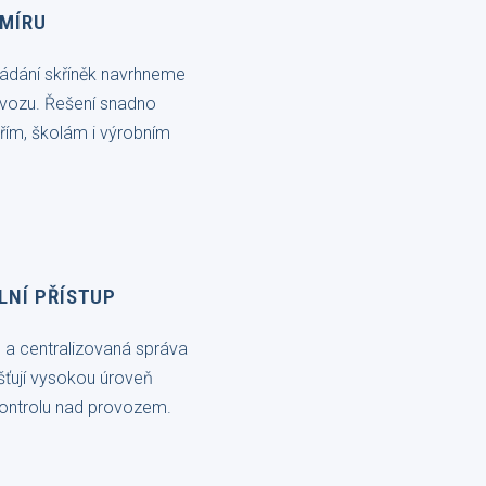
 MÍRU
ořádání skříněk navrhneme
ovozu. Řešení snadno
řím, školám i výrobním
LNÍ PŘÍSTUP
 a centralizovaná správa
išťují vysokou úroveň
kontrolu nad provozem.