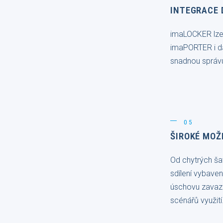
INTEGRACE 
imaLOCKER lze
imaPORTER i da
snadnou správu
05
ŠIROKÉ MOŽ
Od chytrých ša
sdílení vybave
úschovu zavaz
scénářů využití