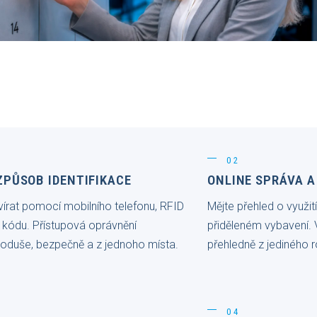
02
 ZPŮSOB IDENTIFIKACE
ONLINE SPRÁVA A
vírat pomocí mobilního telefonu, RFID
Mějte přehled o využití 
 kódu. Přístupová oprávnění
přiděleném vybavení.
noduše, bezpečně a z jednoho místa.
přehledně z jediného r
04