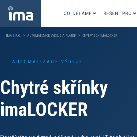
CO DĚLÁME
ŘEŠENÍ PRO
IMA S.R.O.
AUTOMATIZACE VÝDEJE A PLATEB
CHYTRÝ BOX IMALOCKER
AUTOMATIZACE VÝDEJE
Chytré skřínky
imaLOCKER