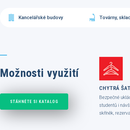
Kancelářské budovy
Továrny, skla
Možnosti využití
CHYTRÁ ŠA
Bezpečné uklá
STÁHNĚTE SI KATALOG
studentů i náv
skříněk, rezerv