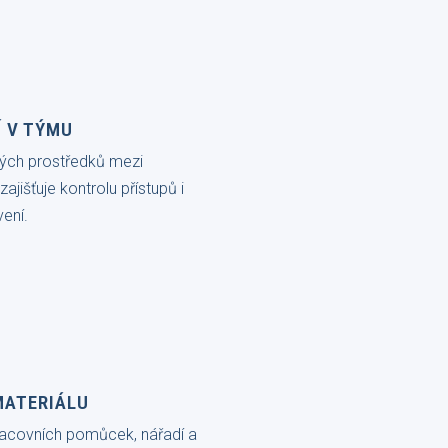
Í V TÝMU
ených prostředků mezi
jišťuje kontrolu přístupů i
vení.
MATERIÁLU
racovních pomůcek, nářadí a