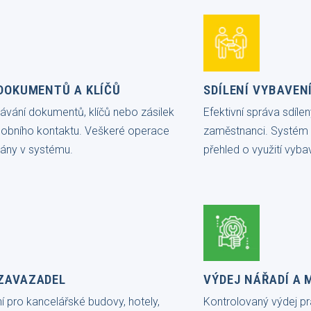
DOKUMENTŮ A KLÍČŮ
SDÍLENÍ VYBAVEN
vání dokumentů, klíčů nebo zásilek
Efektivní správa sdíl
sobního kontaktu. Veškeré operace
zaměstnanci. Systém za
ány v systému.
přehled o využití vyba
ZAVAZADEL
VÝDEJ NÁŘADÍ A 
í pro kancelářské budovy, hotely,
Kontrolovaný výdej p