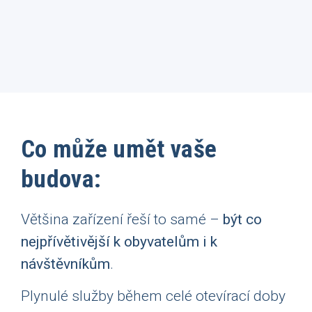
Co může umět vaše
budova:
Většina zařízení řeší to samé –
být co
nejpřívětivější k obyvatelům i k
návšt
ěvníkům
.
Plynulé služby během celé otevírací doby