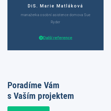
DiS. Marie Matláková
manažerka osobní asistence domova Sue
Ryder
Další reference
Poradíme Vám
s Vaším projektem