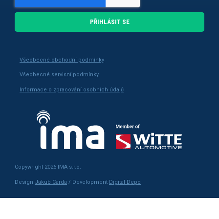
PŘIHLÁSIT SE
Všeobecné obchodní podmínky
Všeobecné servisní podmínky
Informace o zpracování osobních údajů
Copywright 2026 IMA s.r.o.
Design
Jakub Carda
/ Development
Digital Depo