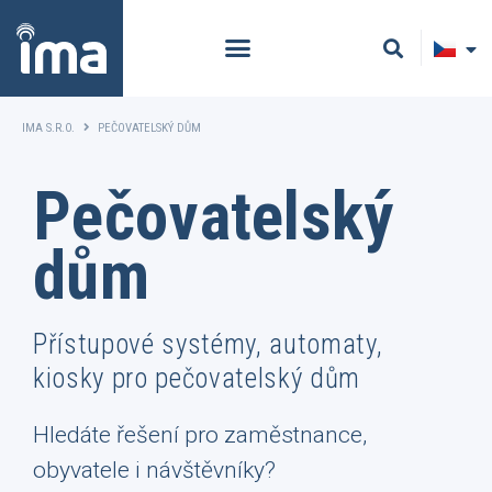
IMA S.R.O.
PEČOVATELSKÝ DŮM
Pečovatelský
dům
Přístupové systémy, automaty,
kiosky pro pečovatelský dům
Hledáte řešení pro zaměstnance,
obyvatele i návštěvníky?