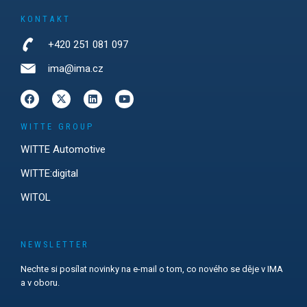
KONTAKT
+420 251 081 097
ima@ima.cz
WITTE GROUP
WITTE Automotive
WITTE:digital
WITOL
NEWSLETTER
Nechte si posílat novinky na e-mail o tom, co nového se děje v IMA
a v oboru.