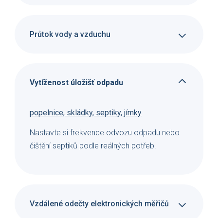
Průtok vody a vzduchu
Vytíženost úložišť odpadu
popelnice, skládky, septiky, jímky
Nastavte si frekvence odvozu odpadu nebo
čištění septiků podle reálných potřeb.
Vzdálené odečty elektronických měřičů