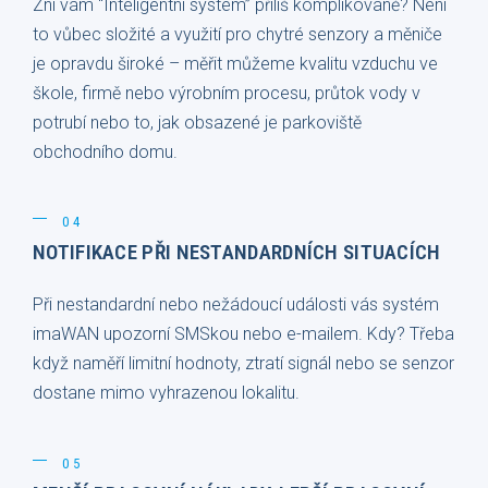
Zní vám “Inteligentní systém” příliš komplikovaně? Není
to vůbec složité a využití pro chytré senzory a měniče
je opravdu široké – měřit můžeme kvalitu vzduchu ve
škole, firmě nebo výrobním procesu, průtok vody v
potrubí nebo to, jak obsazené je parkoviště
obchodního domu.
04
NOTIFIKACE PŘI NESTANDARDNÍCH SITUACÍCH
Při nestandardní nebo nežádoucí události vás systém
imaWAN upozorní SMSkou nebo e-mailem. Kdy? Třeba
když naměří limitní hodnoty, ztratí signál nebo se senzor
dostane mimo vyhrazenou lokalitu.
05