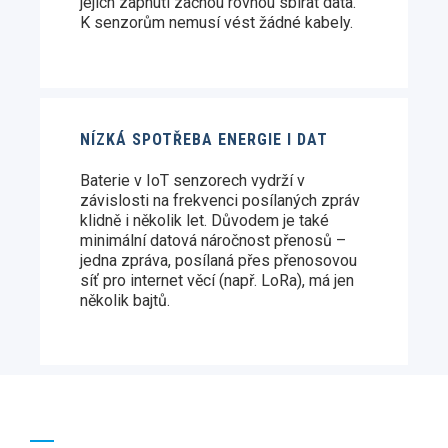
jejich zapnutí začnou rovnou sbírat data.
K senzorům nemusí vést žádné kabely.
NÍZKÁ SPOTŘEBA ENERGIE I DAT
Baterie v IoT senzorech vydrží v
závislosti na frekvenci posílaných zpráv
klidně i několik let. Důvodem je také
minimální datová náročnost přenosů –
jedna zpráva, posílaná přes přenosovou
síť pro internet věcí (např. LoRa), má jen
několik bajtů.