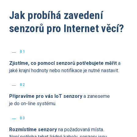
Jak probíhá zavedení
senzorů pro Internet věcí?
01
Zjistíme, co pomocí senzorů potřebujete měřit
a
jaké krajní hodnoty nebo notifikace je nutné nastavit.
02
Připravíme pro vás IoT senzory
a zaneseme
je do on-line systému.
03
Rozmístíme senzory
na požadovaná místa.
Není potřeba tahat žádné kabely, senzory jsou