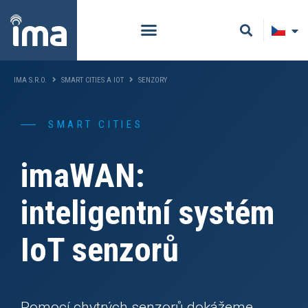
IMA S.R.O.
SMART CITIES A IOT
SENZORY
SMART CITIES
imaWAN:
inteligentní systém
IoT senzorů
Pomocí chytrých senzorů dokážeme