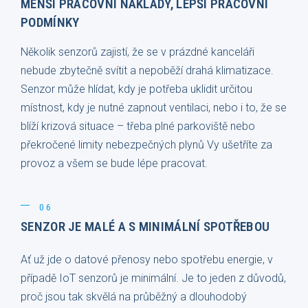
MENŠÍ PRACOVNÍ NÁKLADY, LEPŠÍ PRACOVNÍ
PODMÍNKY
Několik senzorů zajistí, že se v prázdné kanceláři
nebude zbytečně svítit a nepoběží drahá klimatizace.
Senzor může hlídat, kdy je potřeba uklidit určitou
místnost, kdy je nutné zapnout ventilaci, nebo i to, že se
blíží krizová situace – třeba plné parkoviště nebo
překročené limity nebezpečných plynů Vy ušetříte za
provoz a všem se bude lépe pracovat.
06
SENZOR JE MALÉ A S MINIMÁLNÍ SPOTŘEBOU
Ať už jde o datové přenosy nebo spotřebu energie, v
případě IoT senzorů je minimální. Je to jeden z důvodů,
proč jsou tak skvělá na průběžný a dlouhodobý