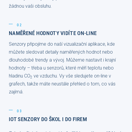
žádnou vaši obsluhu.
02
NAMĚŘENÉ HODNOTY VIDÍTE ON-LINE
Senzory připojíme do naší vizualizační aplikace, kde
můžete sledovat detaily naměřených hodnot nebo
dlouhodobé trendy a vývoj. Můžeme nastavit i krajní
hodnoty – třeba u senzorů, které měří teplotu nebo
hladinu CO
ve vzduchu. Vy vše sledujete on-line v
2
grafech, takže máte neustále přehled o tom, co vás
zajímá.
03
IOT SENZORY DO ŠKOL I DO FIREM