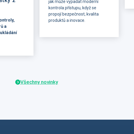
atky z
jak může vypadat moderní
kontrola přístupu, když se
propojí bezpečnost, kvalita
ontroly,
produktů a inovace.
rů a
Ve dnech 1.–2. července byla
ukládání
IMA na veletrhu zastoupena
Christianem Friedrichem
unich 2026
(Business Development
ohled na to,
Manager pro region DACH),
 partneři
společně s Jaroslavem Budkou
řístupové
a Žanetou Dubnickou.
nstalaci,
gie,
Všechny novinky
aty a řešení,
pochopitelná
Mnichově
 s
cka,
ska