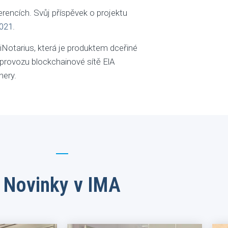
erencích. Svůj příspěvek o projektu
2021
.
iNotarius, která je produktem dceřiné
a provozu blockchainové sítě ElA
nery.
Novinky v IMA