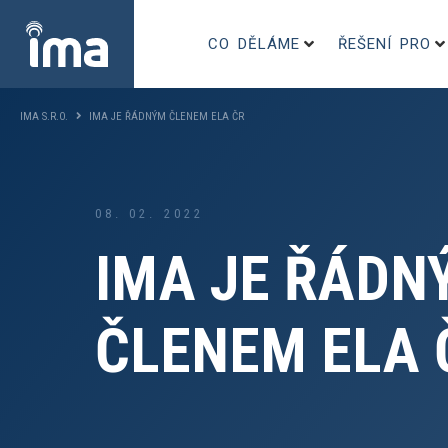
CO DĚLÁME
ŘEŠENÍ PRO
IMA S.R.O.
IMA JE ŘÁDNÝM ČLENEM ELA ČR
08. 02. 2022
IMA JE ŘÁDN
ČLENEM ELA 