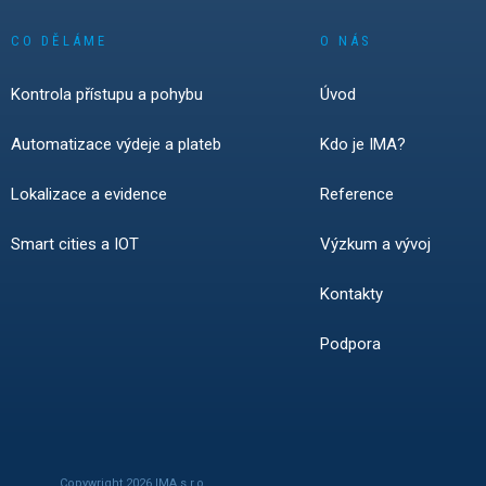
zaznamenali silný 
smart locker systé
CO DĚLÁME
O NÁS
zámky, bezdrátové 
technologie. Zárov
Kontrola přístupu a pohybu
Úvod
kybernetické bezpe
každodenní správě 
stává klíčovou pod
Automatizace výdeje a plateb
Kdo je IMA?
instalaci.
Lokalizace a evidence
Reference
Smart cities a IOT
Výzkum a vývoj
Kontakty
Podpora
Copywright 2026 IMA s.r.o.