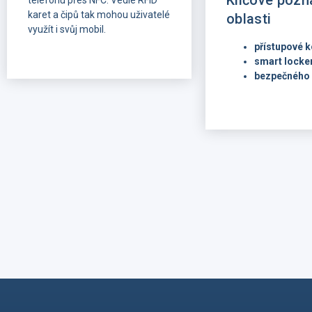
Klíčové pozn
telefonu přes NFC. Vedle RFID
karet a čipů tak mohou uživatelé
oblasti
využít i svůj mobil.
přístupové k
smart locke
bezpečného 
SicherheitsExpo M
nám nabídlo jasný p
co dnes zákazníci a
hledají v moderní p
kontrole: flexibilní i
spolehlivé technolo
bezpečnou práci s d
která jsou snadno 
v praxi.
Během dvou dnů v 
jsme v rozhovorech
návštěvníky z Něme
Rakouska a Švýcar