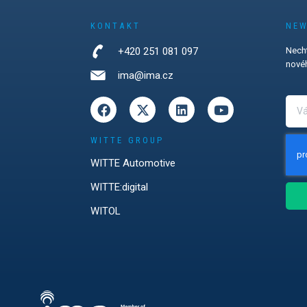
zájem o
my, bateriové
KONTAKT
NEW
přístupové
eň se
+420 251 081 097
Necht
čnosti v
novéh
ima@ima.cz
přístupů
mínkou pro
WITTE GROUP
WITTE Automotive
WITTE:digital
WITOL