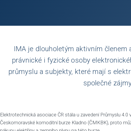
IMA je dlouholetým aktivním členem
právnické i fyzické osoby elektronick
průmyslu a subjekty, které mají s ele
společné zájmy
Elektrotechnická asociace ČR stála u zavedení Průmyslu 4.0 v
Českomoravské komoditní burze Kladno (ČMKBK), proto mů
nákupu elektřiny a zemního plynu na této burze.