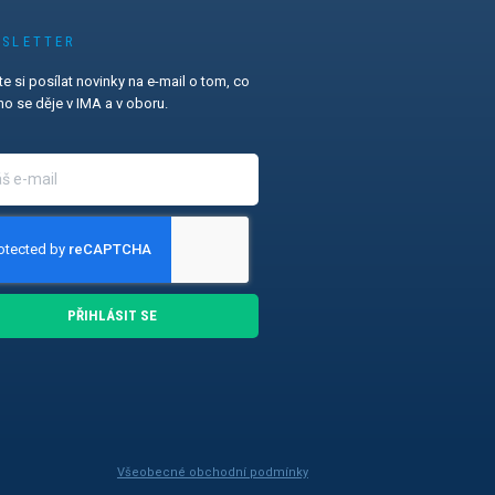
SLETTER
e si posílat novinky na e-mail o tom, co
o se děje v IMA a v oboru.
PŘIHLÁSIT SE
Všeobecné obchodní podmínky