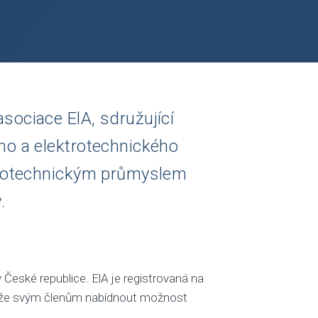
 asociace
ElA
, sdružující
ého a elektrotechnického
ktrotechnickým průmyslem
.
 České republice. ElA je registrovaná na
že svým členům nabídnout možnost