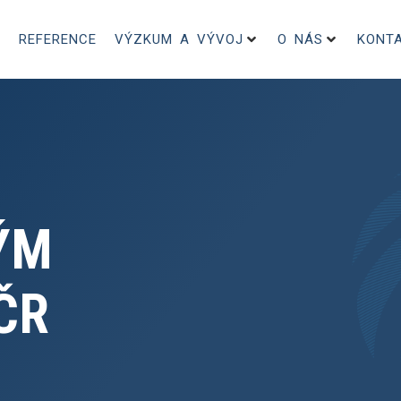
REFERENCE
VÝZKUM A VÝVOJ
O NÁS
KONT
ÝM
ČR