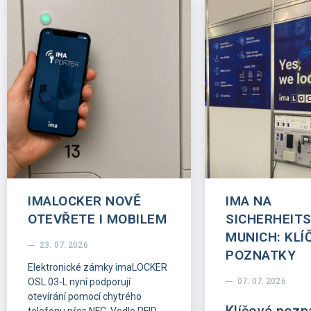
IMALOCKER NOVĚ
IMA NA
OTEVŘETE I MOBILEM
SICHERHEIT
MUNICH: KLÍ
23. 07. 2026
POZNATKY
Elektronické zámky imaLOCKER
OSL.03-L nyní podporují
07. 07. 2026
otevírání pomocí chytrého