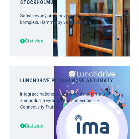
STOCKHOLMU
Sofistikovaný přístupový systém v bytovém
komplexu Hammarby ve Stockholmu
Číst více
LUNCHDRIVE POTRAVINOVÉ AUTOMATY
Integrace našeho systému A5 do automatů
zjednodušila výdej jídel ve společnosti TE
Connectivity Trutnov.
Číst více