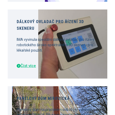
DÁLKOVÝ OVLADAČ PRO ŘÍZENÍ 3D
SKENERU
IMA vyvinula speciální dálkový ovladač pro řízení
robotického široko-spektrálního 3D skeneru pro
lékařské použití.
Číst více
PANELOVÝ DŮM MIROVICKÁ
Panelový dům na pražském sídlišti byl vybaven
čtečkami RSW.04-PB z toho šesti v antivandal