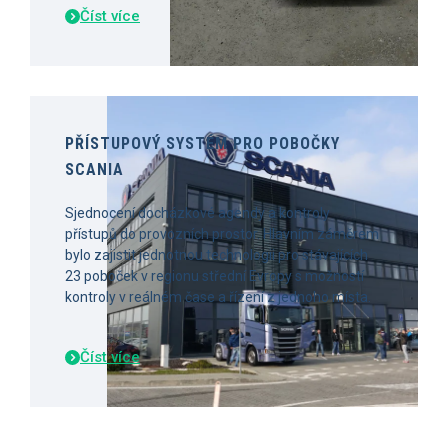
Číst více
PŘÍSTUPOVÝ SYSTÉM PRO POBOČKY
SCANIA
Sjednocení docházkové agendy a kontroly
přístupů do provozních prostor. Hlavním záměrem
bylo zajistit jednotnou technologii pro stávajících
23 poboček v regionu střední Evropy s možností
kontroly v reálném čase a řízení z jednoho místa.
Číst více