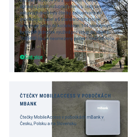
úpravě u jižních vstupních dveří, u šesti severních
vstupních dveří byly čtečky zabudovány do
zvonkových tabel a 6 standardních čteček
umožnuje vstup do kočárkáren. 144 spokojených
bytových jednotek využívá pro vstup do objektu
700 RFID čipů a neomezený počet mobilních klíčů.
Číst více
ČTEČKY MOBILEACCESS V POBOČKÁCH
MBANK
Čtečky MobileAccess v pobočkách mBank v
Česku, Polsku a na Slovensku