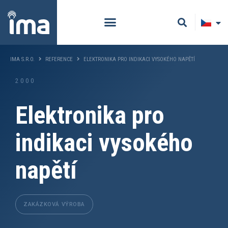
IMA S.R.O.
REFERENCE
ELEKTRONIKA PRO INDIKACI VYSOKÉHO NAPĚTÍ
2000
Elektronika pro
indikaci vysokého
napětí
ZAKÁZKOVÁ VÝROBA