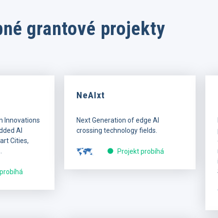
né grantové projekty
NeAIxt
n Innovations
Next Generation of edge AI
dded AI
crossing technology fields.
rt Cities,
.
Projekt probíhá
 probíhá