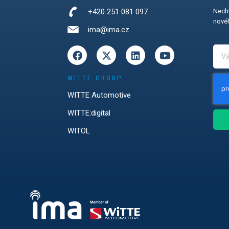
+420 251 081 097
Necht
novéh
ima@ima.cz
WITTE GROUP
WITTE Automotive
WITTE:digital
WITOL