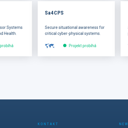
Sa4CPS
nsor Systems
Secure situational awareness for
d Health.
critical cyber-physical systems.
 probíhá
Projekt probíhá
KONTAKT
NEW