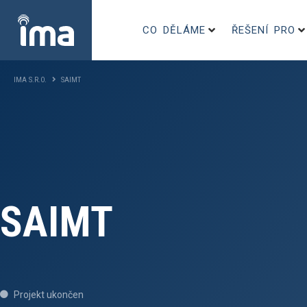
CO DĚLÁME
ŘEŠENÍ PRO
IMA S.R.O.
SAIMT
SAIMT
Projekt ukončen