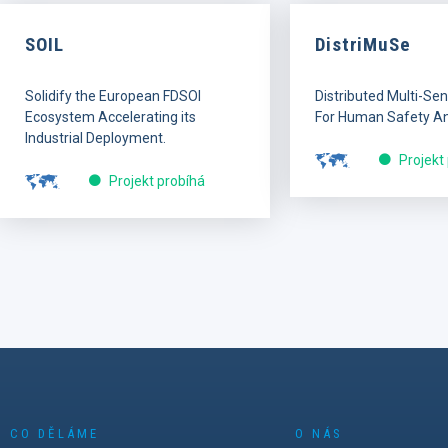
SOIL
DistriMuSe
Solidify the European FDSOI
Distributed Multi-Se
Ecosystem Accelerating its
For Human Safety An
Industrial Deployment.
Projekt
Projekt probíhá
CO DĚLÁME
O NÁS