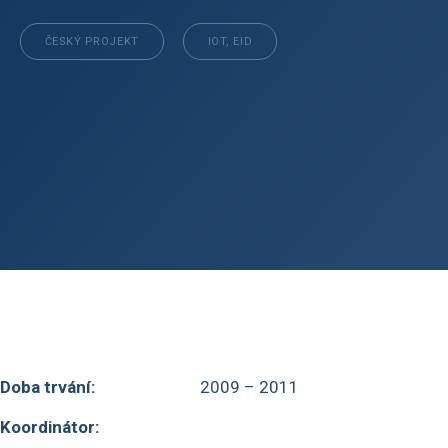
ČESKÝ PROJEKT
IOT, EID
Doba trvání:
2009 – 2011
Koordinátor: