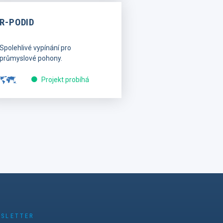
R-PODID
Spolehlivé vypínání pro
průmyslové pohony.
Projekt probíhá
SLETTER