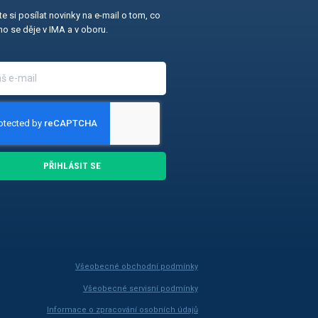
e si posílat novinky na e-mail o tom, co
o se děje v IMA a v oboru.
PŘIHLÁSIT SE
Všeobecné obchodní podmínky
Všeobecné servisní podmínky
Informace o zpracování osobních údajů