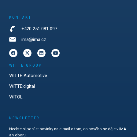
KONTAKT
+420 251 081 097
ima@ima.cz
WITTE GROUP
WITTE Automotive
WITTE:digital
WITOL
NEWSLETTER
Nechte si posílat novinky na e-mail o tom, co nového se děje v IMA
a v oboru.