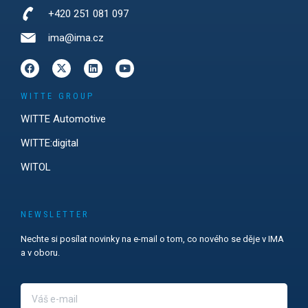
+420 251 081 097
ima@ima.cz
WITTE GROUP
WITTE Automotive
WITTE:digital
WITOL
NEWSLETTER
Nechte si posílat novinky na e-mail o tom, co nového se děje v IMA
a v oboru.