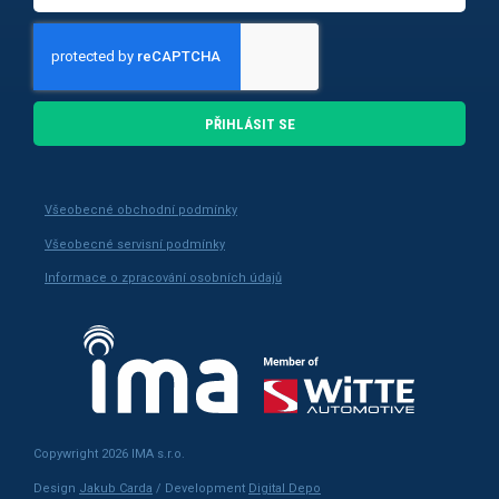
PŘIHLÁSIT SE
Všeobecné obchodní podmínky
Všeobecné servisní podmínky
Informace o zpracování osobních údajů
Copywright 2026 IMA s.r.o.
Design
Jakub Carda
/ Development
Digital Depo