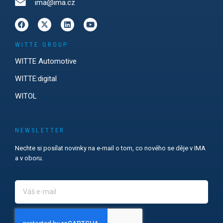
ima@ima.cz
WITTE GROUP
WITTE Automotive
WITTE:digital
WITOL
NEWSLETTER
Nechte si posílat novinky na e-mail o tom, co nového se děje v IMA
a v oboru.