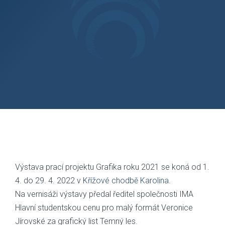
Výstava prací projektu Grafika roku 2021 se koná od 1.
4. do 29. 4. 2022 v
Křížové chodbě Karolina
.
Na vernisáži výstavy předal ředitel společnosti IMA
Hlavní studentskou cenu pro malý formát Veronice
Jírovské za grafický list Temný les.