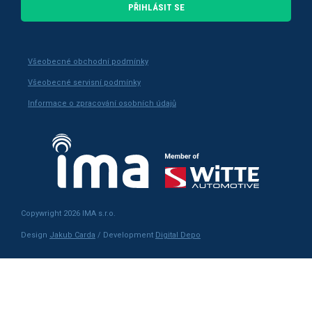
PŘIHLÁSIT SE
Všeobecné obchodní podmínky
Všeobecné servisní podmínky
Informace o zpracování osobních údajů
Copywright 2026 IMA s.r.o.
Design
Jakub Carda
/ Development
Digital Depo