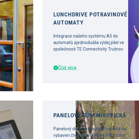
LUNCHDRIVE POTRAVINOVÉ
AUTOMATY
Integrace našeho systému A5 do
automatů zjednodušila výdej jídel ve
společnosti TE Connectivity Trutnov.
Číst více
PANELOVÝ DŮM MIROVICKÁ
Panelový dům na pražském sídlišti byl
vybaven čtečkami RSW.04-PB z toho