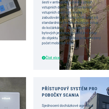
šesti v antivandal úpravě u jižních
vstupních dveří, u šesti severních
vstupních dveří byly čtečky
zabudovány do zvonkových tabel a 6
standardních čteček umožnuje vstup
do kočárkáren. 144 spokojených
bytových jednotek využívá pro vstup
do objektu 700 RFID čipů a neomezený
počet mobilních klíčů.
Číst více
PŘÍSTUPOVÝ SYSTÉM PRO
POBOČKY SCANIA
Sjednocení docházkové agendy a