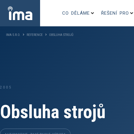
CO DĚLÁME
ŘEŠENÍ PRO
IMA S.R.O.
REFERENCE
OBSLUHA STROJŮ
2005
Obsluha strojů