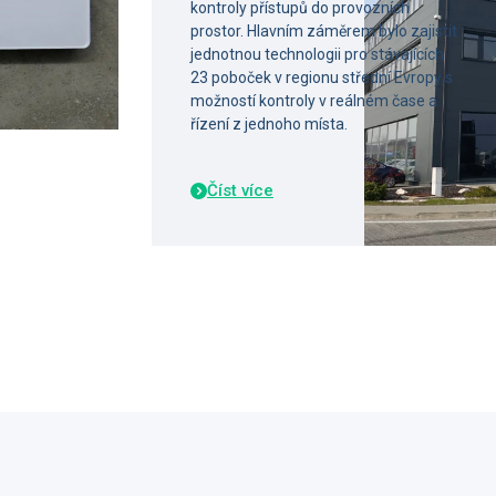
kontroly přístupů do provozních
prostor. Hlavním záměrem bylo zajistit
jednotnou technologii pro stávajících
23 poboček v regionu střední Evropy s
možností kontroly v reálném čase a
řízení z jednoho místa.
Číst více