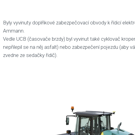
Byly vyvinuty doplňkové zabezpečovací obvody k řídicí elekt
Ammann.
Vedle UCB (časovače brzdy) byl vyvinut také cyklovač kropení
nepřilepil se na něj asfalt) nebo zabezpečení pojezdu (aby v
zvedne ze sedačky řidič).