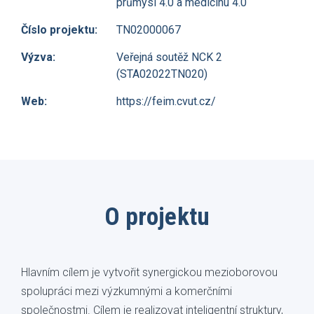
průmysl 4.0 a medicínu 4.0
Číslo projektu:
TN02000067
Výzva:
Veřejná soutěž NCK 2
(STA02022TN020)
Web:
https://feim.cvut.cz/
O projektu
Hlavním cílem je vytvořit synergickou mezioborovou
spolupráci mezi výzkumnými a komerčními
společnostmi. Cílem je realizovat inteligentní struktury,