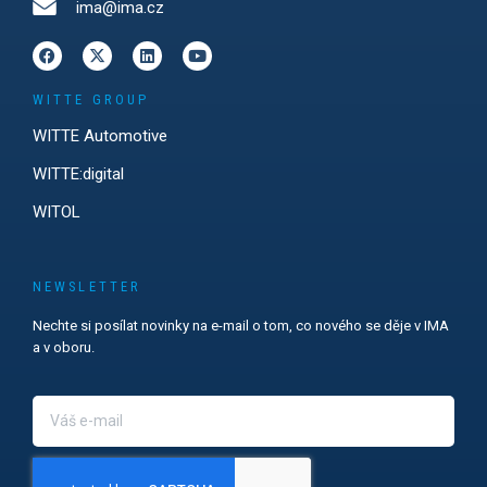
ima@ima.cz
WITTE GROUP
WITTE Automotive
WITTE:digital
WITOL
NEWSLETTER
Nechte si posílat novinky na e-mail o tom, co nového se děje v IMA
a v oboru.