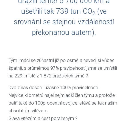
urazili téměř 5 700 000 km a
ušetřili tak 739 tun CO
(ve
2
srovnání se stejnou vzdáleností
překonanou autem).
Tým Imáci se zúčastnil již po osmé a nevedl si vůbec
špatně, s průměrnou 97% pravidelností jsme se umístili
na 229. místě z 1 872 pražských týmů ?
Dva z nás dosáhli úžasné 100% pravidelnosti.
Nejvíce kilometrů najel nejmladší člen týmu a protože
patří také do 100procentní dvojice, stává se tak naším
absolutním vítězem.
Sláva vítězům a čest poraženým ?