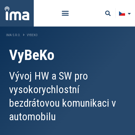
IMA S.R.O.
VYBEKO
VyBeKo
Vývoj HW a SW pro
vysokorychlostní
bezdrátovou komunikaci v
automobilu