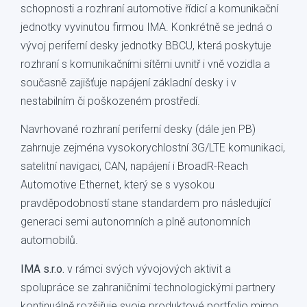
schopnosti a rozhraní automotive řídicí a komunikační
jednotky vyvinutou firmou IMA. Konkrétně se jedná o
vývoj periferní desky jednotky BBCU, která poskytuje
rozhraní s komunikačními sítěmi uvnitř i vně vozidla a
současně zajišťuje napájení základní desky i v
nestabilním či poškozeném prostředí.
Navrhované rozhraní periferní desky (dále jen PB)
zahrnuje zejména vysokorychlostní 3G/LTE komunikaci,
satelitní navigaci, CAN, napájení i BroadR-Reach
Automotive Ethernet, který se s vysokou
pravděpodobností stane standardem pro následující
generaci semi autonomních a plně autonomních
automobilů.
IMA s.r.o.
v rámci svých vývojových aktivit a
spolupráce se zahraničními technologickými partnery
kontinuálně rozšiřuje svoje produktové portfolio mimo