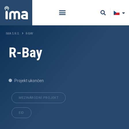
IMA S.R.O.
R-BAY
R-Bay
Projekt ukončen
MEZINÁRODNÍ PROJEKT
EID