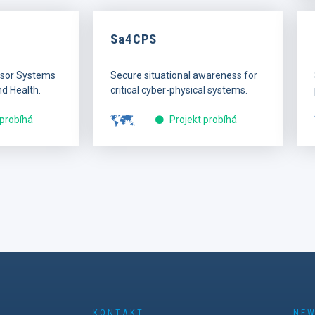
Sa4CPS
nsor Systems
Secure situational awareness for
d Health.
critical cyber-physical systems.
 probíhá
Projekt probíhá
KONTAKT
NEW