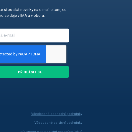
e si posílat novinky na e-mail o tom, co
o se děje v IMA a v oboru.
PŘIHLÁSIT SE
Všeobecné obchodní podmínky
Všeobecné servisní podmínky
Informace o zpracování osobních údajů