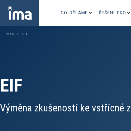
CO DĚLÁME
ŘEŠENÍ PRO
IMA S.R.O.
EIF
EIF
Výměna zkušeností ke vstřícné zd