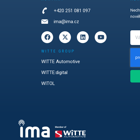
+420 251 081 097
Necht
novéh
ima@ima.cz
WITTE GROUP
WITTE Automotive
WITTE:digital
WITOL