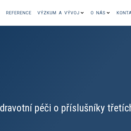
REFERENCE
VÝZKUM A VÝVOJ
O NÁS
KONT
ravotní péči o příslušníky třetí