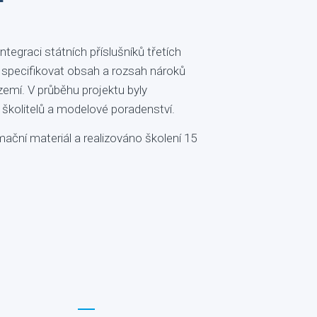
tegraci státních příslušníků třetích
že specifikovat obsah a rozsah nároků
zemí. V průběhu projektu byly
 školitelů a modelové poradenství.
mační materiál a realizováno školení 15