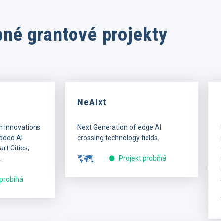
né grantové projekty
NeAIxt
n Innovations
Next Generation of edge AI
dded AI
crossing technology fields.
rt Cities,
.
Projekt probíhá
 probíhá