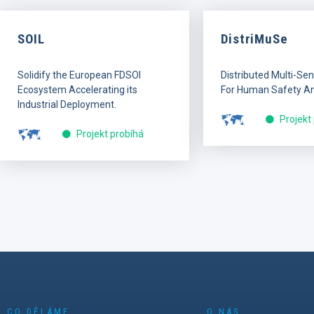
SOIL
DistriMuSe
Solidify the European FDSOI
Distributed Multi-Se
Ecosystem Accelerating its
For Human Safety An
Industrial Deployment.
Projekt
Projekt probíhá
CO DĚLÁME
O NÁS