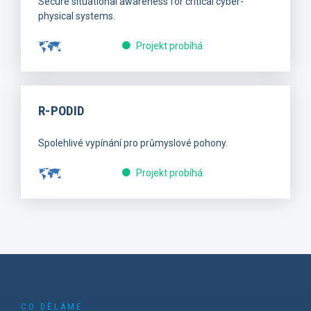
Secure situational awareness for critical cyber-
physical systems.
Projekt probíhá
R-PODID
Spolehlivé vypínání pro průmyslové pohony.
Projekt probíhá
CO DĚLÁME