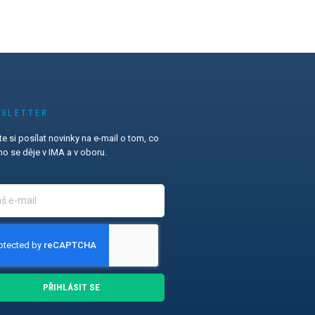
SLETTER
e si posílat novinky na e-mail o tom, co
o se děje v IMA a v oboru.
PŘIHLÁSIT SE