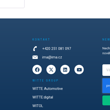
KONTAKT
NEW
+420 251 081 097
Necht
novéh
ima@ima.cz
WITTE GROUP
WITTE Automotive
WITTE:digital
WITOL