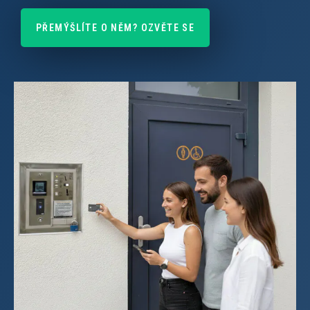
PŘEMÝŠLÍTE O NĚM? OZVĚTE SE