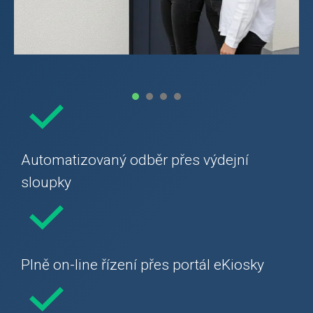
1
2
3
4
Automatizovaný odběr přes výdejní
sloupky
Plně on-line řízení přes portál eKiosky