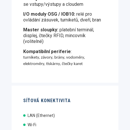
se vstupy/výstupy a cloudem
I/O moduly OSG / IOB10:
relé pro
ovládání zásuvek, turniketů, dveří, bran
Master sloupky:
platební terminál,
displej, čtečky RFID, mincovník
(volitelné)
Kompatibilní periferie
:
turnikety, závory, brány, vodoměry,
elektroměry, tiskárny, čtečky karet
SÍŤOVÁ KONEKTIVITA
LAN (Ethernet)
Wi-Fi