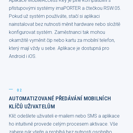
Aplikace MobileAccess Key je plně kompatibilní s
přístupovými systémy imaPORTER a čtečkou RSW.05.
Pokud už systém používáte, stačí si aplikaci
nainstalovat bez nutnosti měnit hardware nebo složitě
konfigurovat systém. Zaměstnanci tak mohou
okamžitě vyměnit čip nebo kartu za mobilní telefon,
který mají vždy u sebe. Aplikace je dostupná pro
Android i iOS.
02
AUTOMATIZOVANÉ PŘEDÁVÁNÍ MOBILNÍCH
KLÍČŮ UŽIVATELŮM
Klíč odešlete uživateli e-mailem nebo SMS a aplikace
ho intuitivně provede celým procesem aktivace. Vše
zabere pár vteřin a probíhá bez nutnosti osobního