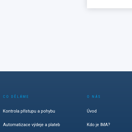
SicherheitsExpo M
nám nabídlo jasný p
co dnes zákazníci a
hledají v moderní p
kontrole: flexibilní i
spolehlivé technolo
bezpečnou práci s d
která jsou snadno 
v praxi.
Během dvou dnů v 
jsme v rozhovorech
návštěvníky z Něme
Rakouska a Švýcar
zaznamenali silný 
smart locker systé
CO DĚLÁME
O NÁS
zámky, bezdrátové 
technologie. Zárov
Kontrola přístupu a pohybu
Úvod
kybernetické bezpe
každodenní správě 
stává klíčovou pod
Automatizace výdeje a plateb
Kdo je IMA?
instalaci.