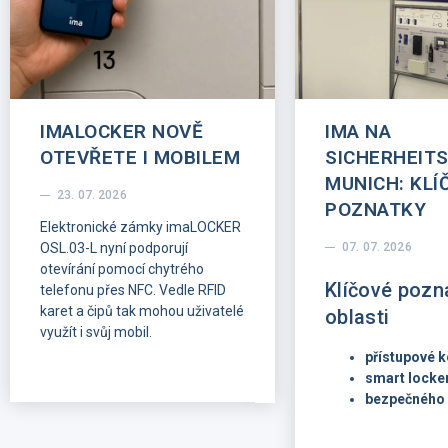
IMALOCKER NOVĚ
IMA NA
OTEVŘETE I MOBILEM
SICHERHEIT
MUNICH: KLÍ
23. 07. 2026
POZNATKY
Elektronické zámky imaLOCKER
OSL.03-L nyní podporují
07. 07. 2026
otevírání pomocí chytrého
Klíčové pozn
telefonu přes NFC. Vedle RFID
karet a čipů tak mohou uživatelé
oblasti
využít i svůj mobil.
přístupové k
smart locke
bezpečného 