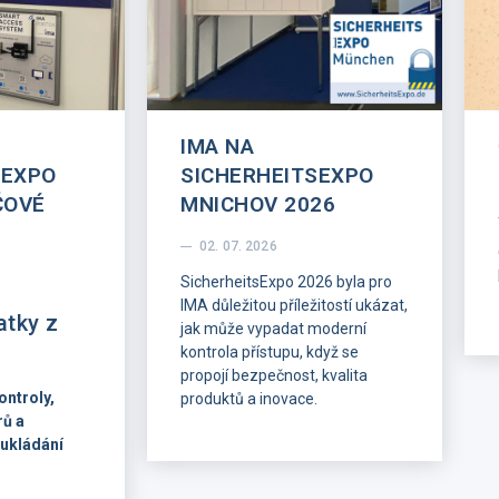
IMA NA
SEXPO
SICHERHEITSEXPO
ČOVÉ
MNICHOV 2026
02. 07. 2026
SicherheitsExpo 2026 byla pro
IMA důležitou příležitostí ukázat,
atky z
jak může vypadat moderní
kontrola přístupu, když se
propojí bezpečnost, kvalita
ontroly,
produktů a inovace.
rů a
Ve dnech 1.–2. července byla
ukládání
IMA na veletrhu zastoupena
Christianem Friedrichem