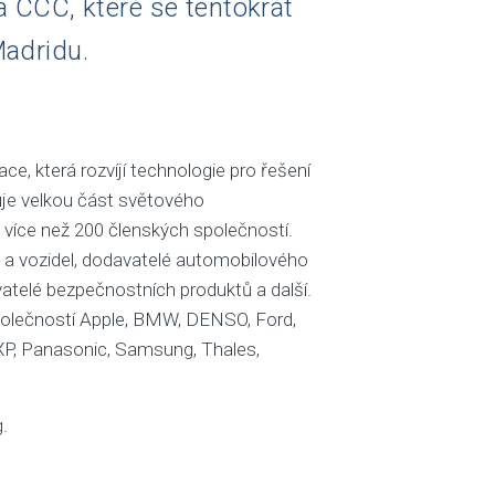
a CCC, které se tentokrát
Madridu.
, která rozvíjí technologie pro řešení
uje velkou část světového
více než 200 členských společností.
ů a vozidel, dodavatelé automobilového
atelé bezpečnostních produktů a další.
 společností Apple, BMW, DENSO, Ford,
P, Panasonic, Samsung, Thales,
g
.