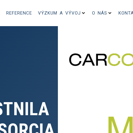
REFERENCE
VÝZKUM A VÝVOJ
O NÁS
KONT
STNILA
SORCIA