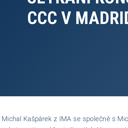
CCC V MADRI
Michal Kašpárek z IMA se společně s M