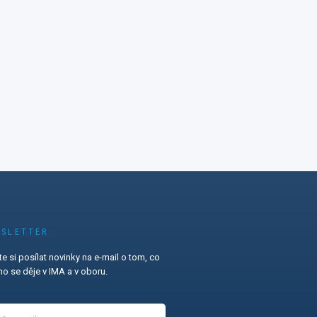
SLETTER
e si posílat novinky na e-mail o tom, co
o se děje v IMA a v oboru.