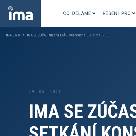
CO DĚLÁME
ŘEŠENÍ PRO
IMA S.R.O.
IMA SE ZÚČASTNILA SETKÁNÍ KONSORCIA CCC V MADRIDU
29. 06. 2023
IMA SE ZÚČA
SETKÁNÍ KON