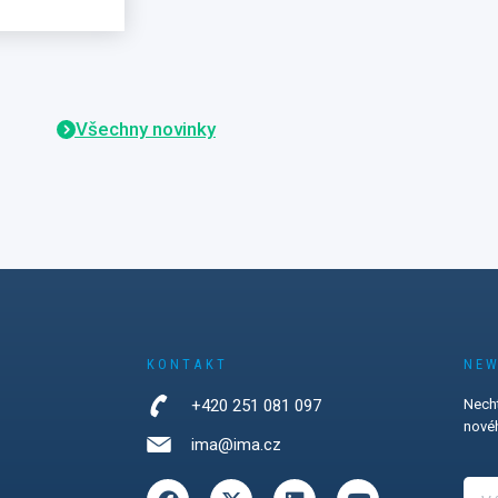
unich 2026
(Business Development
ohled na to,
Manager pro region DACH),
 partneři
společně s Jaroslavem Budkou
řístupové
a Žanetou Dubnickou.
nstalaci,
gie,
Všechny novinky
aty a řešení,
pochopitelná
Mnichově
 s
cka,
ska
zájem o
my, bateriové
KONTAKT
NEW
přístupové
eň se
+420 251 081 097
Necht
čnosti v
novéh
ima@ima.cz
přístupů
mínkou pro