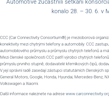
Automotive zúčastnili setkání konsorci
konalo 28. – 30. 6. v 
CCC (Car Connectivity Consortium®) je mezioborová organizace
konektivity mezi chytrými telefony a automobily. CCC zastup
automobilového průmyslu a průmyslu chytrých telefonů a má 
Mezi členské společnosti CCC patří výrobci chytrých telefon
průmyslu prvního stupně, dodavatelé křemíkových čipů, dodav
V její správní radě zasedají zástupci statutárních členských
General Motors, Google, Honda, Hyundai, Mercedes-Benz, NX
Volkswagen a Xiaomi.
Další informace naleznete na adrese
www.carconnectivity.or