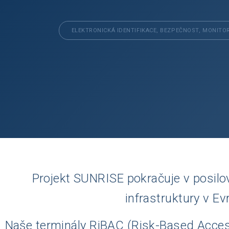
ELEKTRONICKÁ IDENTIFIKACE, BEZPEČNOST, MONITO
Projekt SUNRISE pokračuje v posilov
infrastruktury v Ev
Naše terminály RiBAC (Risk-Based Acces