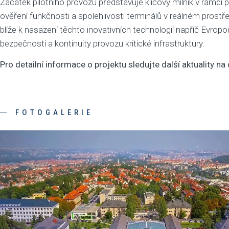
Začátek pilotního provozu představuje klíčový milník v rámci p
ověření funkčnosti a spolehlivosti terminálů v reálném prostř
blíže k nasazení těchto inovativních technologií napříč Evropou
bezpečnosti a kontinuity provozu kritické infrastruktury.
Pro detailní informace o projektu sledujte další aktuality na
FOTOGALERIE