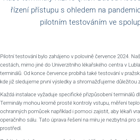
řízení přístupu s ohledem na pandemick
pilotním testováním ve spolup
Pilotní testování bylo zahájeno v polovině července 2024. Naši
cestách, mimo jiné do Univerzitního lékařského centra v Lub
terminálů. Od konce července probíhá také testování v pražs
kde již sledujeme první výsledky a shromažďujeme důležitou 
Každá instalace vyžaduje specifické přizpůsobení terminálů 
Terminály mohou kromě prosté kontroly vstupu, měření teplo
ochranných pomůcek například i pomoci zajistit, aby lékaři vra
operačního sálu. Tato úprava řešení na míru je nezbytná pro s
prostředí.