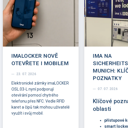
IMALOCKER NOVĚ
IMA NA
OTEVŘETE I MOBILEM
SICHERHEIT
MUNICH: KLÍ
23. 07. 2026
POZNATKY
Elektronické zámky imaLOCKER
OSL.03-L nyní podporují
07. 07. 2026
otevírání pomocí chytrého
Klíčové pozn
telefonu přes NFC. Vedle RFID
karet a čipů tak mohou uživatelé
oblasti
využít i svůj mobil.
přístupové k
smart locke