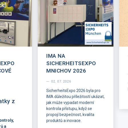
IMA NA
SEXPO
SICHERHEITSEXPO
ČOVÉ
MNICHOV 2026
02. 07. 2026
SicherheitsExpo 2026 byla pro
IMA důležitou příležitostí ukázat,
atky z
jak může vypadat moderní
kontrola přístupu, když se
propojí bezpečnost, kvalita
ontroly,
produktů a inovace.
rů a