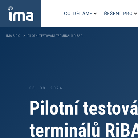
CO DĚLÁME
ŘEŠENÍ PRO
IMA S.R.O.
PILOTNÍ TESTOVÁNÍ TERMINÁLŮ RIBAC
08. 08. 2024
Pilotní testová
terminálů RiB