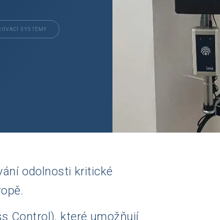
ROVACÍ SYSTÉMY
ání odolnosti kritické
ropě.
s Control), které umožňují