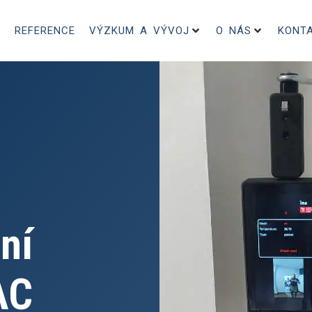
REFERENCE
VÝZKUM A VÝVOJ
O NÁS
KONT
ní
AC