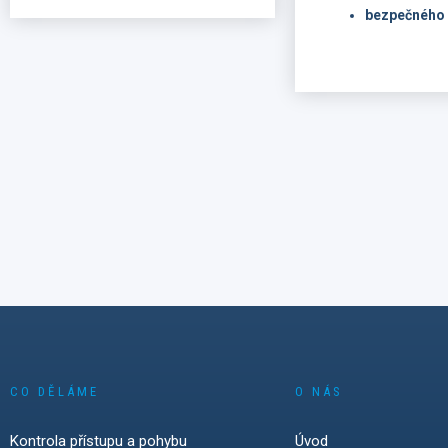
bezpečného 
SicherheitsExpo M
nám nabídlo jasný p
co dnes zákazníci a
hledají v moderní p
kontrole: flexibilní i
spolehlivé technolo
bezpečnou práci s d
která jsou snadno 
v praxi.
Během dvou dnů v 
jsme v rozhovorech
návštěvníky z Něme
Rakouska a Švýcar
zaznamenali silný 
smart locker systé
CO DĚLÁME
O NÁS
zámky, bezdrátové 
technologie. Zárov
Kontrola přístupu a pohybu
Úvod
kybernetické bezpe