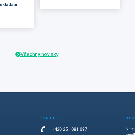
Ve dnech 1.–2. července byla
ukládání
IMA na veletrhu zastoupena
Christianem Friedrichem
unich 2026
(Business Development
ohled na to,
Manager pro region DACH),
 partneři
společně s Jaroslavem Budkou
řístupové
a Žanetou Dubnickou.
nstalaci,
gie,
Všechny novinky
aty a řešení,
pochopitelná
Mnichově
 s
cka,
ska
zájem o
my, bateriové
KONTAKT
NEW
přístupové
eň se
+420 251 081 097
Necht
čnosti v
novéh