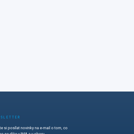
SLETTER
e si posílat novinky na e-mail o tom, co
o se děje v IMA a v oboru.