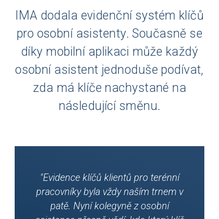
IMA dodala evidenční systém klíčů
pro osobní asistenty. Současně se
díky mobilní aplikaci může každý
osobní asistent jednoduše podívat,
zda má klíče nachystané na
následující směnu.
"Evidence klíčů klientů pro terénní
pracovníky byla vždy naším trnem v
patě. Nyní kolegyně z osobní