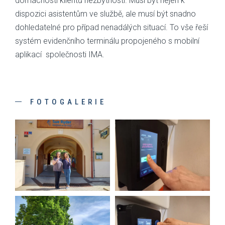
domácností klientů nezbytností. Musí být nejen k
dispozici asistentům ve službě, ale musí být snadno
dohledatelné pro případ nenadálých situací. To vše řeší
systém evidenčního terminálu propojeného s mobilní
aplikací společnosti IMA.
FOTOGALERIE