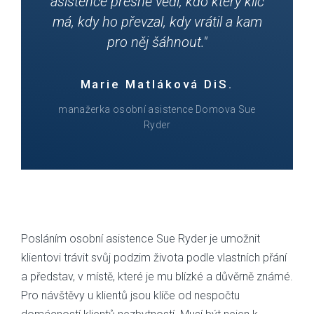
asistence přesně vědí, kdo který klíč
má, kdy ho převzal, kdy vrátil a kam
pro něj šáhnout."
Marie Matláková DiS.
manažerka osobní asistence Domova Sue
Ryder
Posláním osobní asistence Sue Ryder je umožnit
klientovi trávit svůj podzim života podle vlastních přání
a představ, v místě, které je mu blízké a důvěrně známé.
Pro návštěvy u klientů jsou klíče od nespočtu