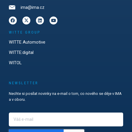
ima@ima.cz
WITTE GROUP
WITTE Automotive
WITTE:digital
WITOL
NEWSLETTER
Nechte si posílat novinky na e-mail o tom, co nového se děje v IMA
a v oboru.